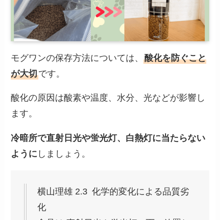
モグワンの保存方法については、
酸化を防ぐこと
が大切
です。
酸化の原因は酸素や温度、水分、光などが影響し
ます。
冷暗所で直射日光や蛍光灯、白熱灯に当たらない
ように
しましょう。
横山理雄 2.3 化学的変化による品質劣
化