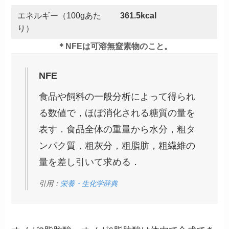
エネルギー（100gあた
361.5kcal
り）
＊NFEは可溶無窒素物のこと。
NFE
食品や飼料の一般分析によって得られ
る数値で，ほぼ消化される糖質の量を
表す．食品全体の重量から水分，粗タ
ンパク質，粗灰分，粗脂肪，粗繊維の
量を差し引いて求める．
引用：
栄養・生化学辞典