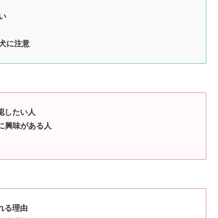
い
犬に注意
認したい人
』に興味がある人
れる理由