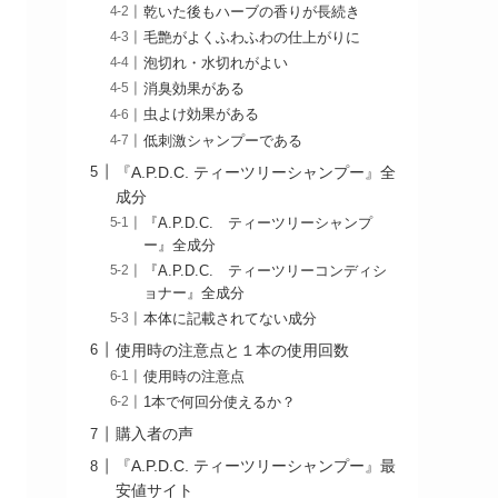
乾いた後もハーブの香りが長続き
毛艶がよくふわふわの仕上がりに
泡切れ・水切れがよい
消臭効果がある
虫よけ効果がある
低刺激シャンプーである
『A.P.D.C. ティーツリーシャンプー』全
成分
『A.P.D.C. ティーツリーシャンプ
ー』全成分
『A.P.D.C. ティーツリーコンディシ
ョナー』全成分
本体に記載されてない成分
使用時の注意点と１本の使用回数
使用時の注意点
1本で何回分使えるか？
購入者の声
『A.P.D.C. ティーツリーシャンプー』最
安値サイト